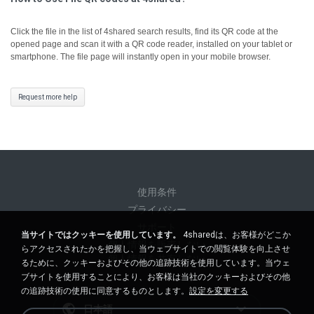
Click the file in the list of 4shared search results, find its QR code at the
opened page and scan it with a QR code reader, installed on your tablet or
smartphone. The file page will instantly open in your mobile browser.
Request more help
使用条件
プライバシー
サポート
当サイトではクッキーを使用しています。
4sharedは、お客様がどこか
個人情報を販売しない
らアクセスされたかを把握し、当ウェブサイトでの閲覧体験を向上させ
個人情報を共有しない
るために、クッキーおよびその他の追跡技術を使用しています。当ウェ
ブサイトを使用することにより、お客様は当社のクッキーおよびその他
の追跡技術の使用に同意するものとします。
設定を変更する
日本語