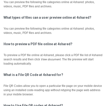
You can preview the following file categories online at 4shared: photos,
videos, music, PDF files and archives.
What types of files can a user preview online at 4shared?
You can preview the following file categories online at 4shared: photos,
videos, music, PDF files and archives.
How to preview a PDF file online at 4shared?
To preview a PDF file online at 4shared, please click a PDF file list of 4shared
search results and then click
View document
.
The file preview will start
loading automatically.
What is a File QR Code at 4shared for?
File QR Codes allow you to open a particular file page on your mobile device
using an installed code-reading app without retyping the page web address
in your mobile browser.
How to Use File QR codes at 4shared?