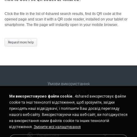
Click the file in the list of 4shared search results, find its QR code at the
opened page and scan it with a QR code reader, installed on your tablet or
smartphone. The file page will instantly open in your mobile browser.
Request more help
Умови використання
Конфіденційність
Ми використовуємо файли cookie.
4shared використовує файли
Підтримка
cookie та інші технології відстеження, щоб зрозуміти, звідки
Не продавати мою особисту інформацію
приходять наші відвідувачі, і поліпшити Ваш досвід перегляду
Не ділитися моєю особистою інформацією
нашого веб-сайту. Використовуючи наш веб-сайт, ви погоджуєтеся
на використання нами файлів cookie та інших технологій
відстеження.
Змінити мої налаштування
Українська